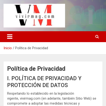
Saltar
al
contenido
La revista de moda, salud y belleza, negocios y finanzas, viajes,
vivirmag.com
horóscopos, nuevas maneras de vivir mejor.
Inicio
Política de Privacidad
Política de Privacidad
I. POLÍTICA DE PRIVACIDAD Y
PROTECCIÓN DE DATOS
Respetando lo establecido en la legislación
vigente, vivirmag.com (en adelante, también Sitio Web) se
compromete a adoptar las medidas técnicas y