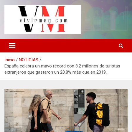
Saltar
al
contenido
La revista de moda, salud y belleza, negocios y finanzas,
vivirmag.com
viajes, horóscopos, nuevas maneras de vivir mejor.
Inicio
NOTICIAS
España celebra un mayo récord con 8,2 millones de turistas
extranjeros que gastaron un 20,8% más que en 2019.