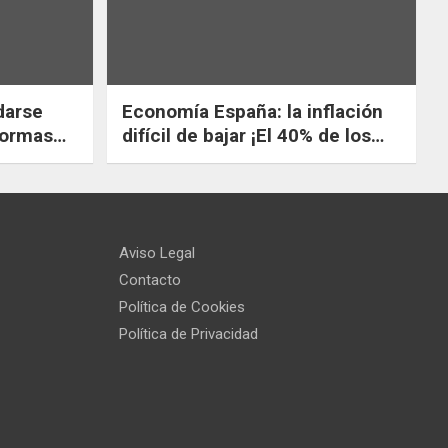
darse
Economía España: la inflación
difícil de bajar ¡El 40% de los
n
jóvenes españoles no
illos y
encuentra trabajo!
Aviso Legal
Contacto
Política de Cookies
Política de Privacidad