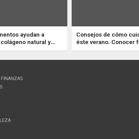
mentos ayudan a
Consejos de cómo cui
 colágeno natural y
éste verano. Conocer formas
las arrugas?
de mantener la salud e
verano. Ejercicios senc
saludables.
 FINANZAS
S
LLEZA