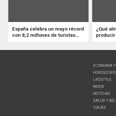
España celebra un mayo récord
¿Qué ali
con 8,2 millones de turistas
producir
extranjeros que gastaron un
reducir 
20,8% más que en 2019.
ECONOMIA Y
HORÓSCOPO
LIFESTYLE
MODA
NOTICIAS
SALUD Y BE
VIAJES