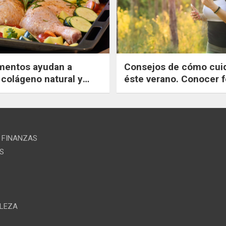
mentos ayudan a
Consejos de cómo cui
 colágeno natural y
éste verano. Conocer formas
las arrugas?
de mantener la salud e
verano. Ejercicios senc
saludables.
 FINANZAS
S
LLEZA