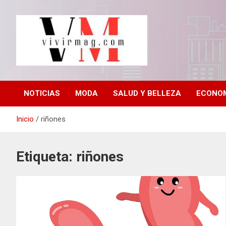
Saltar
al
contenido
La revista de moda, salud y belleza, negocios y finanzas, viajes,
vivirmag.com
horóscopos, nuevas maneras de vivir mejor.
NOTICIAS
MODA
SALUD Y BELLEZA
ECONOM
Inicio
riñones
Etiqueta:
riñones