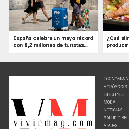
España celebra un mayo récord
¿Qué ali
con 8,2 millones de turistas
producir
extranjeros que gastaron un
reducir 
20,8% más que en 2019.
ECONOMIA Y
HORÓSCOPO
LIFESTYLE
MODA
NOTICIAS
SALUD Y BE
VIAJES